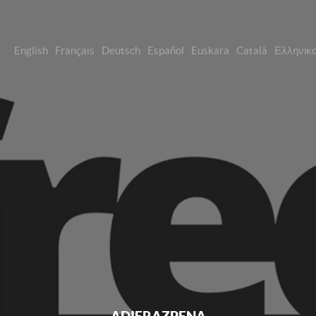
English
Français
Deutsch
Español
Euskara
Català
Ελληνικ